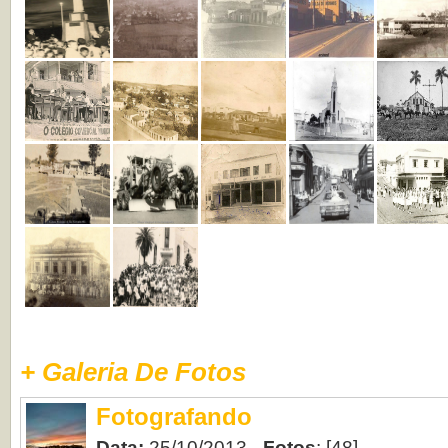
+ Galeria De Fotos
Fotografando
Data:
25/10/2013 -
Fotos
: [48]